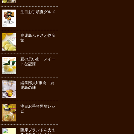
注目お手頃夏グルメ
鹿児島ふるさと物産
館
夏の思い出 スイー
トな記憶
編集部員K推薦 鹿
児島の味
注目お手頃黒酢レシ
ピ
薩摩ブランドを支え