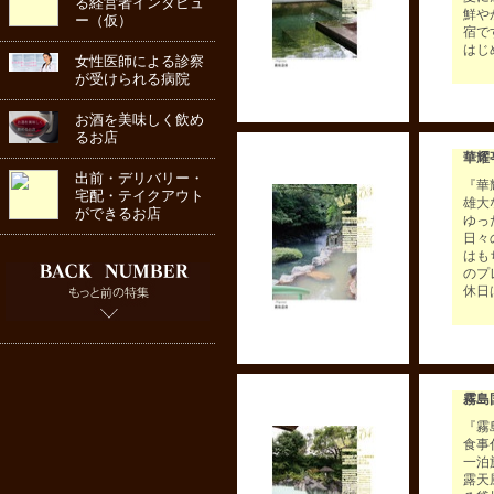
る経営者インタビュ
鮮や
ー（仮）
宿で
はじ
女性医師による診察
が受けられる病院
お酒を美味しく飲め
るお店
華耀
出前・デリバリー・
『華
宅配・テイクアウト
雄大
ができるお店
ゆっ
日々
はも
のプ
休日
霧島
『霧
食事
一泊
露天