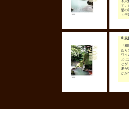
る貸
す。
階の
４平
和風
『和
あり
ワイ
とは
とが
湯が
かが