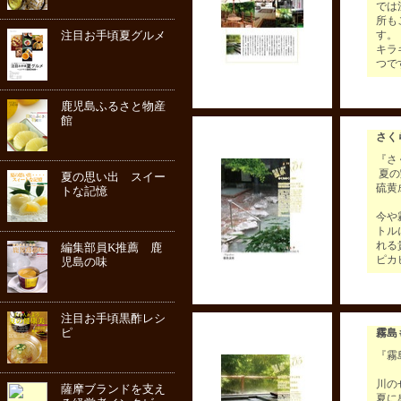
では
所も
注目お手頃夏グルメ
す。
キラ
つで
鹿児島ふるさと物産
館
さく
『さ
夏の
夏の思い出 スイー
硫黄
トな記憶
今や
トル
れる
編集部員K推薦 鹿
ピカ
児島の味
注目お手頃黒酢レシ
ピ
霧島
『霧
川の
薩摩ブランドを支え
夏に