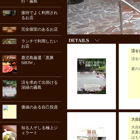
行・霧島
接待でよく利用され
るお店
完全個室のあるお店
ランチで利用したい
お店
涼を
鹿児島厳選「黒豚
涼を
SHOW」
夏の
涼を求めて出掛ける
深緑の霧島
価値のある自己投資
大自
大自
知る人ぞしる極上ジ
真夏
ェラート
はも