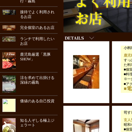
行・霧島
接待でよく利用され
るお店
完全個室のあるお店
ランチで利用したい
お店
小料
鹿児島厳選「黒豚
鹿児
SHOW」
すっ
た料
■個
■料
涼を求めて出掛ける
※一
深緑の霧島
■ア
■電話
価値のある自己投資
司す
玄人
知る人ぞしる極上ジ
昭和
ェラート
■個