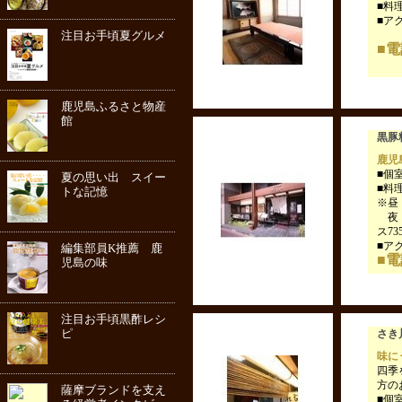
■料理
■ア
注目お手頃夏グルメ
■電話
鹿児島ふるさと物産
館
黒豚
鹿児
■個
夏の思い出 スイー
■料
トな記憶
※昼
夜：
ス73
■ア
編集部員K推薦 鹿
■電話
児島の味
注目お手頃黒酢レシ
ピ
さき
味に
四季
方の
薩摩ブランドを支え
■個