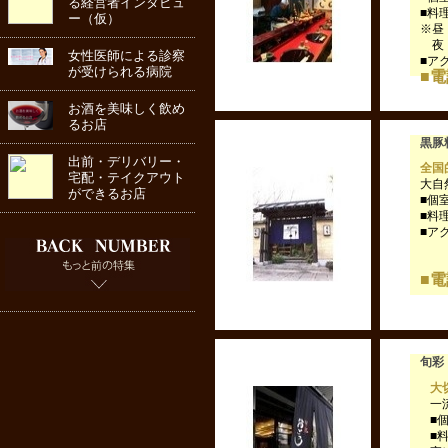
る経営者インタビュ
■料
ー（仮）
※昼
夜：
女性医師による診察
■ア
が受けられる病院
■電話
お酒を美味しく飲め
るお店
黒豚
出前・デリバリー・
全国
宅配・テイクアウト
大自
ができるお店
■個
■料
■ア
荒
■
旬彩
大
一
■
■