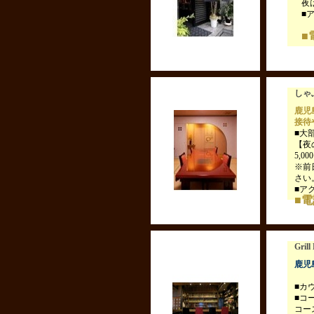
夜
■
■
しゃ
鹿児
接待
■大
【夜
5,0
※前
さい
■ア
■電話
Gri
鹿児
■カ
■コ
コー