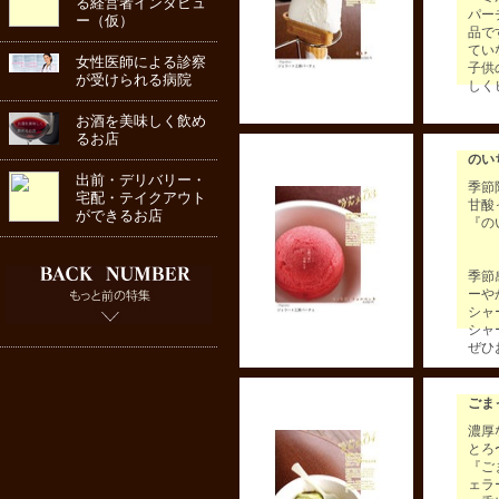
る経営者インタビュ
パー
ー（仮）
品で
てい
女性医師による診察
子供
が受けられる病院
しく
お酒を美味しく飲め
るお店
のい
出前・デリバリー・
季節
宅配・テイクアウト
甘酸
ができるお店
『の
季節
ーや
シャ
シャ
ぜひ
ごま
濃厚
とろ
『ご
ェラ