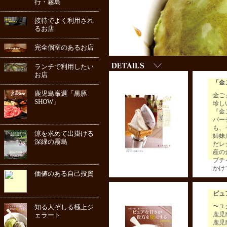
行・霧島
接待でよく利用され
るお店
完全個室のあるお店
ランチで利用したい
お店
「金
鹿児島厳選「黒豚
金ご
SHOW」
珍し
『金
パー
も、
涼を求めて出掛ける
姉妹
深緑の霧島
だレ
産の
プチ
かけ
価値のある自己投資
ピュ
〜ユ
知る人ぞしる極上ジ
鹿児
ェラート
鹿児