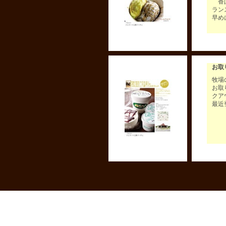
香ば
ラン
早め
お取
牧場
お取
クア
最近