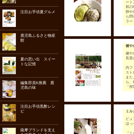
ート
和2
注目お手頃夏グルメ
卵や
ら問
ラー
鹿児島ふるさと物産
館
健や
健や
良質
夏の思い出 スイー
トな記憶
内フ
スト
また
ら、
編集部員K推薦 鹿
「搾
児島の味
注目お手頃黒酢レシ
ピ
ミル
ピュ
ほっ
薩摩ブランドを支え
『ミ