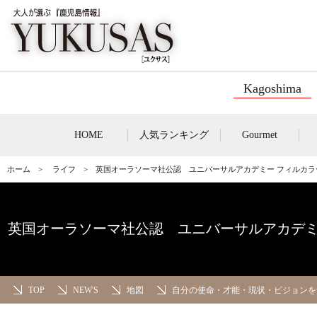
Kagoshima
HOME
人気ランキング
Gourmet
ホーム
>
ライフ
>
英国オーラソーマ社公認 ユニバーサルアカデミー フィルカラー
英国オーラソーマ社公認 ユニバーサルアカデミー
TOP
NEW'S
地図
自分の使命・才能・現状・ビジョンを