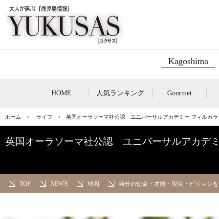
Kagoshima
HOME
人気ランキング
Gourmet
ホーム
>
ライフ
> 英国オーラソーマ社公認 ユニバーサルアカデミー フィルカラ
英国オーラソーマ社公認 ユニバーサルアカデミー
TOP
NEW'S
地図
自分の使命・才能・現状・ビジョンを