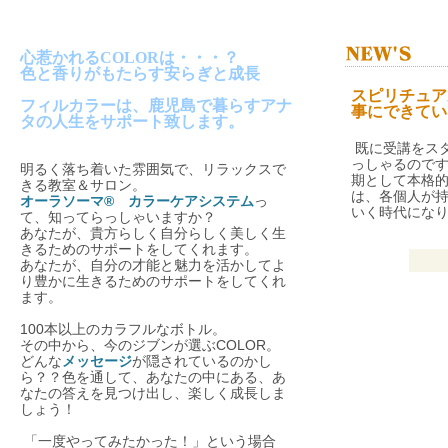
心惹かれるCOLORは・・・？
色と香りがもたらす安らぎと成長
スピリチュア
フィルカラーは、鹿児島で暮らすアナ
事にできてい
タの人生をサポート致します。
既に受講をス
っしゃるので
明るく落ち着いた雰囲気で、リラックスで
期として本格的
きる教室＆サロン。
は、各個人が
オーラソーマ® カラーケアシステム
っ
いく時代になり
て、知ってらっしゃいますか？
あなたが、貴方らしく自分らしく美しく生
きるためのサポートをしてくれます。
あなたが、自分の才能と魅力を活かしてよ
り豊かに生きるためのサポートをしてくれ
ます。
100本以上のカラフルなボトル。
その中から、今のジブンが選ぶCOLOR。
どんな
メッセージ
が隠されているのかし
ら？？
色を通して、あなたの中にある、あ
なたの答えを見つけ出し、楽しく成長しま
しょう！
「一度やってみたかった！」という場合