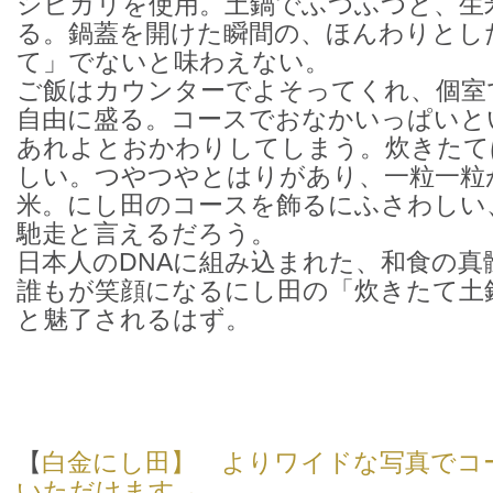
シヒカリを使用。土鍋でふつふつと、生
る。鍋蓋を開けた瞬間の、ほんわりとし
て」でないと味わえない。
ご飯はカウンターでよそってくれ、個室
自由に盛る。コースでおなかいっぱいと
あれよとおかわりしてしまう。炊きたて
しい。つやつやとはりがあり、一粒一粒
米。にし田のコースを飾るにふさわしい
馳走と言えるだろう。
日本人のDNAに組み込まれた、和食の真
誰もが笑顔になるにし田の「炊きたて土
と魅了されるはず。
【
白金にし田】 よりワイドな写真でコ
いただけます→