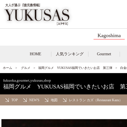
Kagoshima
HOME
人気ランキング
Gourmet
ホーム
>
グルメ
>
福岡グルメ YUKUSAS福岡でいきたいお店 第三弾
> 白
fukuoka,gourmet,yukusas,shop
福岡グルメ YUKUSAS福岡でいきたいお店 第
TOP
NEW'S
地図
レストラン カズ（Restaurant Kazu）