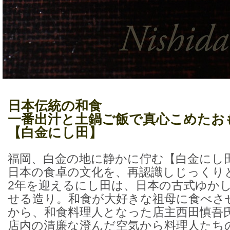
日本伝統の和食
一番出汁と土鍋ご飯で真心こめたお
【白金にし田】
福岡、白金の地に静かに佇む【白金にし
日本の食卓の文化を、再認識しじっくり
2年を迎えるにし田は、日本の古式ゆか
せる造り。和食が大好きな祖母に食べさ
から、和食料理人となった店主西田慎吾
店内の清廉な澄んだ空気から料理人たち