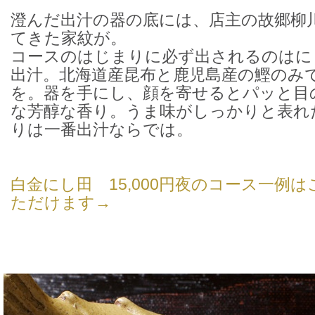
澄んだ出汁の器の底には、店主の故郷柳
てきた家紋が。
コースのはじまりに必ず出されるのはに
出汁。北海道産昆布と鹿児島産の鰹のみ
を。器を手にし、顔を寄せるとパッと目
な芳醇な香り。うま味がしっかりと表れ
りは一番出汁ならでは。
白金にし田 15,000円夜のコース一例
ただけます→