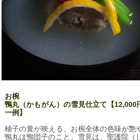
お椀
鴨丸（かもがん）の雪見仕立て
【12,0
一例】
柚子の黄が映える、お椀全体の色味が艶
鴨丸は鴨団子のこと。雪見は、聖護院（