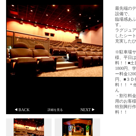
最先端の
設備で、
臨場感あ
す。
ラグジュ
したシー
充実した
※駐車場
様、平日は
料！！
■
1800円、
ー料金120
円、
■３Ｄ
料！！
＊
ん
・割引料
用のお客
特別興行作
BACK
NEXT
詳細を見る
料！！