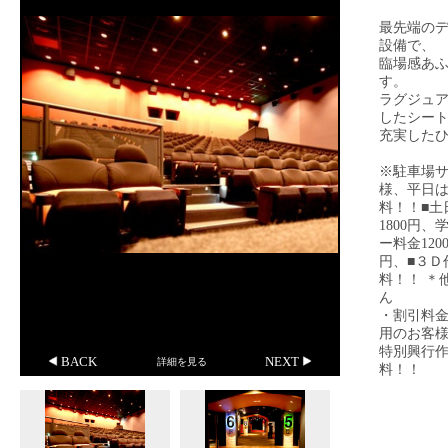
最先端の
設備で、
臨場感あ
す。
ラグジュ
したシー
充実した
※駐車場
様、平日は
料！！
■
1800円、
ー料金120
円、
■３Ｄ
料！！
＊
ん
・割引料
用のお客
特別興行作
BACK
NEXT
詳細を見る
料！！