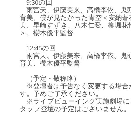
9:30の回
雨宮天、伊藤美来、高橋李依、鬼
育美、僕が見たかった青空＜安納蒼
美、早﨑すずき、八木仁愛、柳堀花
＞、櫻木優平監督
12:45の回
雨宮天、伊藤美来、高橋李依、鬼
育美、櫻木優平監督
（予定・敬称略）
※登壇者は予告なく変更する場合
す。予めご了承ください。
※ライブビューイング実施劇場に
タッフ登壇の予定はございません。