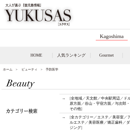
Kagoshima
HOME
人気ランキング
Gourmet
ホーム
>
ビューティ
> 予防医学
→
[
全地域
／
天文館
／
中央駅周辺
／
ド
原方面
／
谷山・宇宿方面
／
与次郎・
その他
]
→
[
全カテゴリー
／
エステ
／
美容室
／
ルエステ
／
美容医療
／
矯正歯科
／
ダ
ジング
]