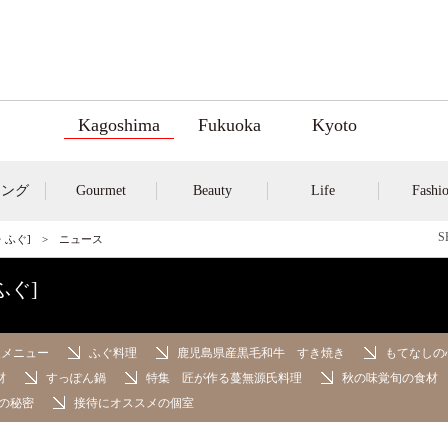
Kagoshima
Fukuoka
Kyoto
キング
Gourmet
Beauty
Life
Fashi
・ふぐ]
> ニュース
ふぐ]
久メニュー
ふぐ料理
鹿児島県産黒毛和牛 すき焼き
もてなしの
材
すっぽん鍋
特集 匠が作る蔓無源氏料理
秋の味覚旬の食材
の秘密
接待にオススメの個室