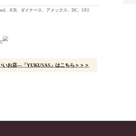
erCard、JCB、ダイナース、アメックス、DC、UFJ、
で
。
いお店—「YUKUSAS」はこちら＞＞＞