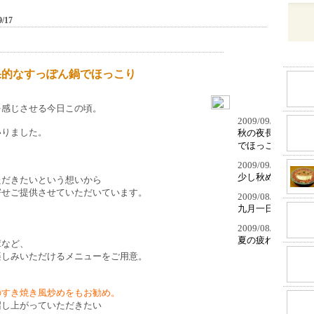
9/17
果的なすっぽん鍋でほっこり
を感じさせる今日この頃。
2009/09/17
いりました。
秋の夜長は体と美
でほっこり
2009/09/06
少し秋めいてきま
ただきたいという想いから
寄せご提供させていただいています。
2009/08/31
九月一日、開店二
2009/08/24
夏の疲れた体を癒
茸など、
楽しみいただけるメニューをご用意。
先頭
戻
のすき焼き風炒めをもお勧め。
召し上がっていただきたい