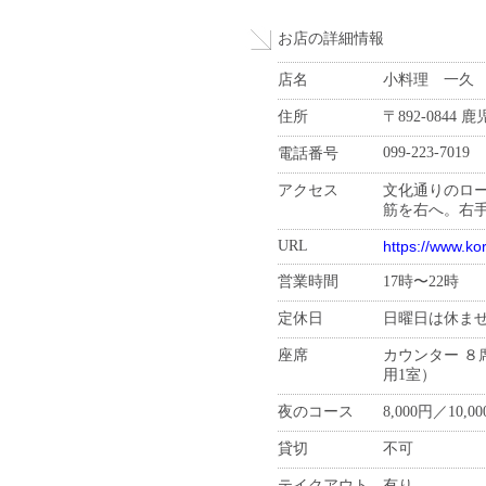
お店の詳細情報
店名
小料理 一久 
住所
〒892-0844
099-223-7019
電話番号
アクセス
文化通りのロ
筋を右へ。右
URL
https://www.kor
営業時間
17時〜22時
定休日
日曜日は休ま
座席
カウンター ８
用1室）
夜のコース
8,000円／10,
貸切
不可
テイクアウト
有り