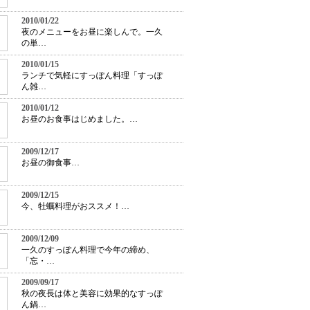
2010/01/22
夜のメニューをお昼に楽しんで。一久
の単…
2010/01/15
ランチで気軽にすっぽん料理「すっぽ
ん雑…
2010/01/12
お昼のお食事はじめました。…
2009/12/17
お昼の御食事…
2009/12/15
今、牡蠣料理がおススメ！…
2009/12/09
一久のすっぽん料理で今年の締め、
「忘・…
2009/09/17
秋の夜長は体と美容に効果的なすっぽ
ん鍋…