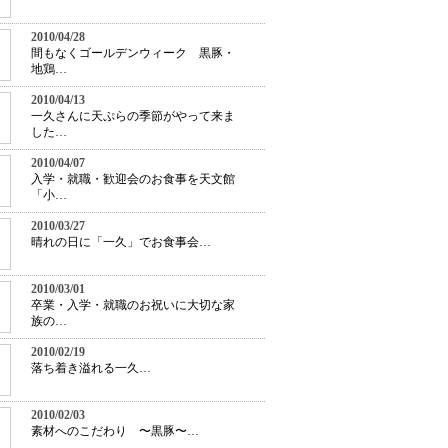
2010/04/28
間もなくゴールデンウィーク 黒豚・
地鶏…
2010/04/13
一久さんに天ぷらの季節がやって来ま
した…
2010/04/07
入学・就職・歓迎会のお食事を天文館
「小…
2010/03/27
晴れの日に「一久」でお食事会…
2010/03/01
卒業・入学・就職のお祝いに大切な家
族の…
2010/02/19
落ち着き溢れる一久…
2010/02/03
素材へのこだわり 〜黒豚〜…