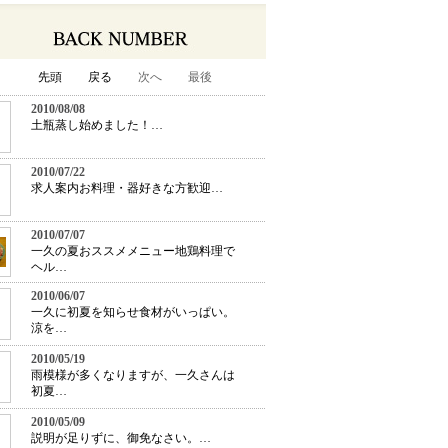
先頭
戻る
次へ
最後
2010/08/08
土瓶蒸し始めました！…
2010/07/22
求人案内お料理・器好きな方歓迎…
容に効果的なすっぽん鍋
2010/07/07
一久の夏おススメメニュー地鶏料理で
したね。
ヘル…
2010/06/07
十二周年を迎えました
一久に初夏を知らせ食材がいっぱい。
涼を…
すには夏の味覚が抜群
2010/05/19
雨模様が多くなりますが、一久さんは
る
次へ
最終
初夏…
2010/05/09
説明が足りずに、御免なさい。…