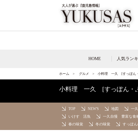
HOME
人気ラン
ホーム
>
グルメ
>
小料理 一久 [すっぽん
小料理 一久 [すっぽん・
TOP
NEW'S
地図
一
いけす 活魚
一久自慢 豊富な食
春の味覚
冬の味覚
すっぽん