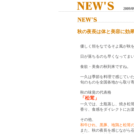
2009/0
秋の夜長は体と美容に効
優しく頬をなでるそよ風が秋
日が落ちるのも早くなってま
食欲・美食の秋到来ですね。
一久は季節を料理で感じてい
旬のものを全国各地から取り
秋の味覚の代表格
「松茸」
一久では、土瓶蒸し、焼き松
香り、食感をダイレクトにお
その他、
和牛ひれ、黒豚、地鶏と松茸
また、秋の夜長を感じながら