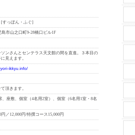
[すっぽん・ふぐ]
 鹿児島市山之口町9-28橋口ビル1F
ーソンさんとセンテラス天文館の間を直進。３本目の
手に見えます。
yori-ikkyu.info/
せて頂きます。
席、座敷、個室（4名用2室）、個室（6名用1室・8名
000円／12,000円/特撰コース15,000円