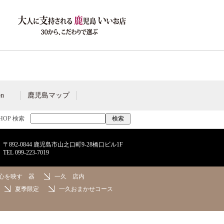
on
鹿児島マップ
SHOP 検索
〒892-0844 鹿児島市山之口町9-28橋口ビル1F
TEL
099-223-7019
心を映す 器
一久 店内
夏季限定
一久おまかせコース