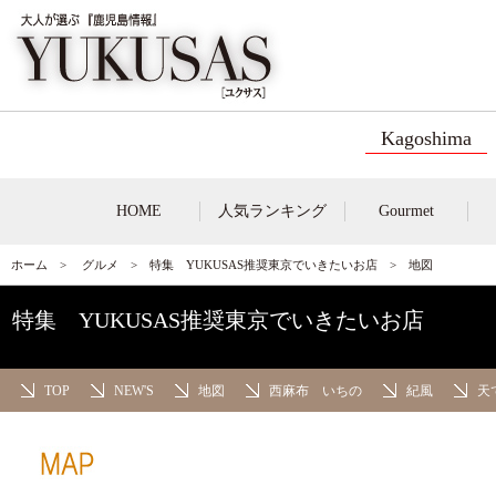
Kagoshima
HOME
人気ランキング
Gourmet
ホーム
>
グルメ
>
特集 YUKUSAS推奨東京でいきたいお店
> 地図
特集 YUKUSAS推奨東京でいきたいお店
TOP
NEW'S
地図
西麻布 いちの
紀風
天